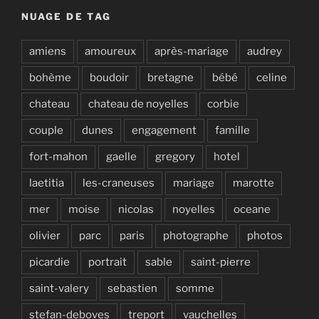
NUAGE DE TAG
amiens
amoureux
après-mariage
audrey
bohème
boudoir
bretagne
bébé
celine
chateau
chateau de noyelles
corbie
couple
dunes
engagement
famille
fort-mahon
gaelle
gregory
hotel
laetitia
les-craneuses
mariage
marotte
mer
moise
nicolas
noyelles
oceane
olivier
parc
paris
photographe
photos
picardie
portrait
sable
saint-pierre
saint-valery
sebastien
somme
stefan-deboves
treport
vauchelles