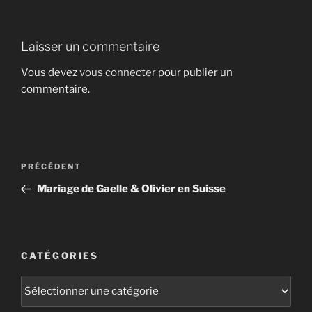
Laisser un commentaire
Vous devez
vous connecter
pour publier un
commentaire.
Navigation
Article
PRÉCÉDENT
de
précédent
Mariage de Gaelle & Olivier en Suisse
l’article
CATÉGORIES
Catégories