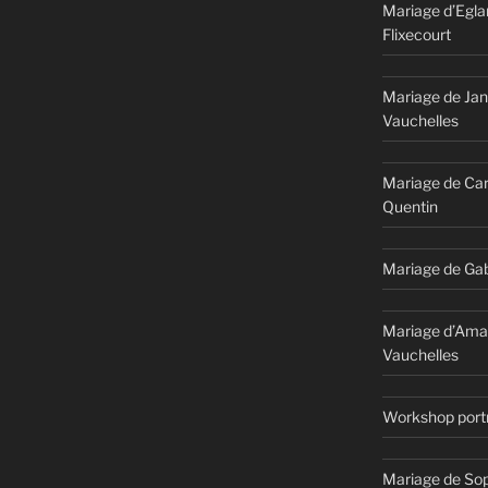
E
Mariage d’Egla
SÉANCE
Flixecourt
SPIRATION
ARIAGE
TIMISTE
Mariage de Jan
N
ORD
Vauchelles
E
R »
Mariage de Car
Quentin
Mariage de Gab
Mariage d’Ama
Vauchelles
Workshop portr
Mariage de Sop