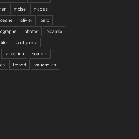
mer
moise
nicolas
ceane
olivier
parc
tographe
photos
picardie
able
saint-pierre
sebastien
somme
ves
treport
vauchelles