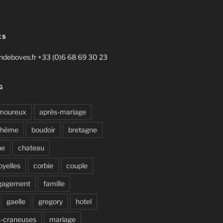
ES
deboves.fr +33 (0)6 68 69 30 23
G
moureux
après-mariage
ohème
boudoir
bretagne
ne
chateau
oyelles
corbie
couple
gagement
famille
gaelle
gregory
hotel
s-craneuses
mariage