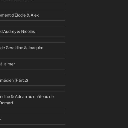
ment d’Elodie & Alex
 d’Audrey & Nicolas
 de Geraldine & Joaquim
à la mer
omédien (Part.2)
dine & Adrian au château de
 Domart
o