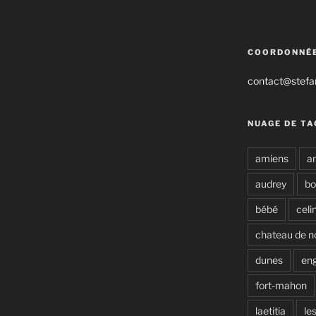
COORDONNÉ
contact@stefan
NUAGE DE TA
amiens
a
audrey
b
bébé
celi
chateau de n
dunes
en
fort-mahon
laetitia
le