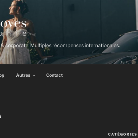
 & corporate. Multiples récompenses internationales.
og
Autres
Contact
N
CATÉGORIES