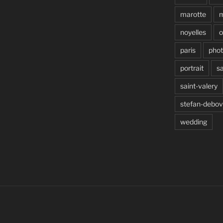
marotte
noyelles
o
paris
pho
portrait
s
saint-valery
stefan-debo
wedding