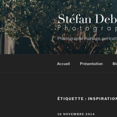
Aller
au
contenu
principal
Photographe mariage, portrait
Accueil
Présentation
Bl
ÉTIQUETTE :
INSPIRATIO
PUBLIÉ
16 NOVEMBRE 2014