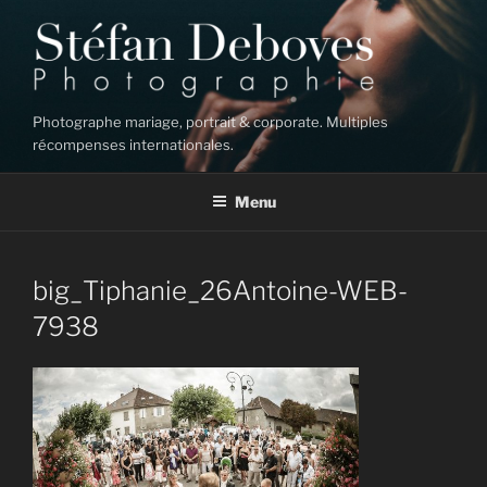
Aller
au
contenu
principal
Photographe mariage, portrait & corporate. Multiples
récompenses internationales.
Menu
big_Tiphanie_26Antoine-WEB-
7938