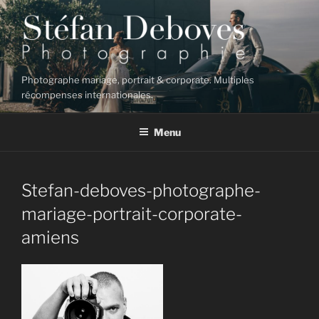
Aller
au
contenu
principal
Photographe mariage, portrait & corporate. Multiples
récompenses internationales.
Menu
Stefan-deboves-photographe-
mariage-portrait-corporate-
amiens