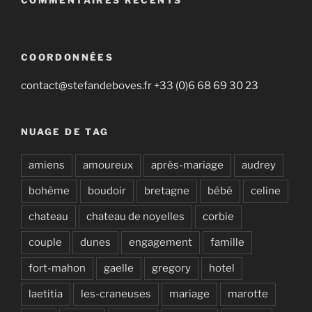
COORDONNÉES
contact@stefandeboves.fr +33 (0)6 68 69 30 23
NUAGE DE TAG
amiens
amoureux
après-mariage
audrey
bohème
boudoir
bretagne
bébé
celine
chateau
chateau de noyelles
corbie
couple
dunes
engagement
famille
fort-mahon
gaelle
gregory
hotel
laetitia
les-craneuses
mariage
marotte