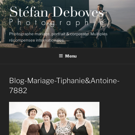
Aller
au
contenu
principal
Photographe mariage, portrait & corporate. Multiples
récompenses internationales.
Menu
Blog-Mariage-Tiphanie&Antoine-
7882