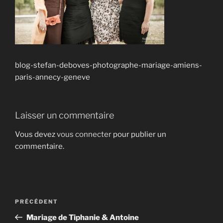
blog-stefan-deboves-photographe-mariage-amiens-
paris-annecy-geneve
Laisser un commentaire
Vous devez
vous connecter
pour publier un
commentaire.
Navigation
Article
PRÉCÉDENT
de
précédent
Mariage de Tiphanie & Antoine