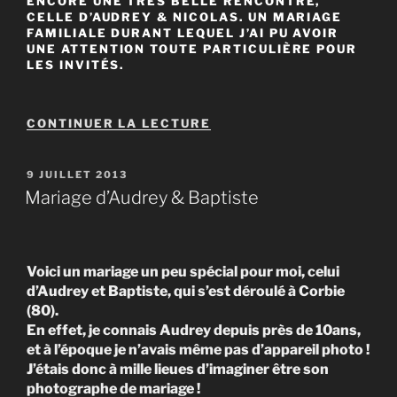
ENCORE UNE TRÈS BELLE RENCONTRE,
CELLE D’AUDREY & NICOLAS. UN MARIAGE
FAMILIALE DURANT LEQUEL J’AI PU AVOIR
UNE ATTENTION TOUTE PARTICULIÈRE POUR
LES INVITÉS.
DE
CONTINUER LA LECTURE
« MARIAGE
D’AUDREY
&
PUBLIÉ
9 JUILLET 2013
NICOLAS
LE
Mariage d’Audrey & Baptiste
AU
CHÂTEAU
DE
NOYELLES
SUR
Voici un mariage un peu spécial pour moi, celui
MER »
d’Audrey et Baptiste, qui s’est déroulé à Corbie
(80).
En effet, je connais Audrey depuis près de 10ans,
et à l’époque je n’avais même pas d’appareil photo !
J’étais donc à mille lieues d’imaginer être son
photographe de mariage !