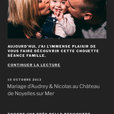
AUJOURD’HUI, J’AI L’IMMENSE PLAISIR DE
VOUS FAIRE DÉCOUVRIR CETTE CHOUETTE
SÉANCE FAMILLE.
DE
CONTINUER LA LECTURE
« SÉANCE
FAMILLE
D’AUDREY
PUBLIÉ
10 OCTOBRE 2013
&
LE
Mariage d’Audrey & Nicolas au Château
NICOLAS »
de Noyelles sur Mer