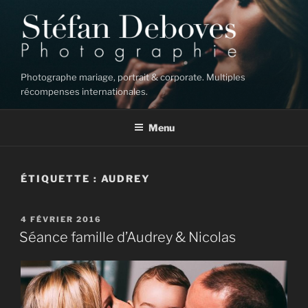
Aller
au
contenu
principal
Photographe mariage, portrait & corporate. Multiples
récompenses internationales.
Menu
ÉTIQUETTE :
AUDREY
PUBLIÉ
4 FÉVRIER 2016
LE
Séance famille d’Audrey & Nicolas