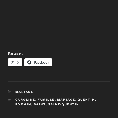
Partager :
X
Facebook
CATÉGORIES
MARIAGE
ÉTIQUETTES
CAROLINE
,
FAMILLE
,
MARIAGE
,
QUENTIN
,
ROMAIN
,
SAINT
,
SAINT-QUENTIN