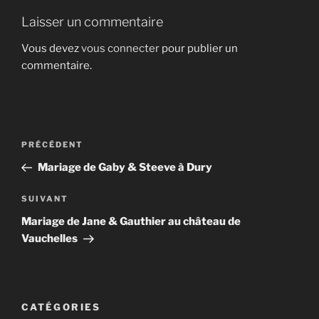
Laisser un commentaire
Vous devez
vous connecter
pour publier un
commentaire.
Navigation
Article
PRÉCÉDENT
de
précédent
Mariage de Gaby & Steeve à Dury
l’article
Article
SUIVANT
suivant
Mariage de Jane & Gauthier au château de
Vauchelles
CATÉGORIES