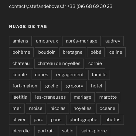
contact@stefandeboves.fr +33 (0)6 68 69 30 23
NUAGE DE TAG
amiens
amoureux
après-mariage
audrey
bohème
boudoir
bretagne
bébé
celine
chateau
chateau de noyelles
corbie
couple
dunes
engagement
famille
fort-mahon
gaelle
gregory
hotel
laetitia
les-craneuses
mariage
marotte
mer
moise
nicolas
noyelles
oceane
olivier
parc
paris
photographe
photos
picardie
portrait
sable
saint-pierre