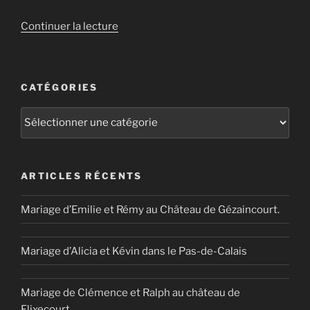
Tréport »
de
Continuer la lecture
« Mariage
d’Estelle
&
CATÉGORIES
Pierre-
Henri
Catégories
à
Amiens »
ARTICLES RÉCENTS
Mariage d’Emilie et Rémy au Château de Gézaincourt.
Mariage d’Alicia et Kévin dans le Pas-de-Calais
Mariage de Clémence et Ralph au château de
Flixecourt