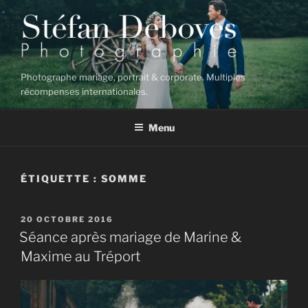
Aller
au
contenu
principal
Photographe mariage, portrait & corporate. Multiples
récompenses internationales.
Menu
ÉTIQUETTE :
SOMME
PUBLIÉ
20 OCTOBRE 2016
LE
Séance après mariage de Marine &
Maxime au Tréport