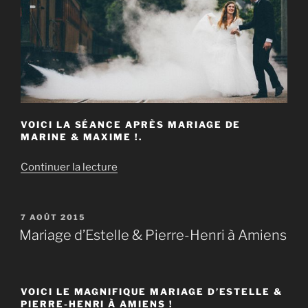
VOICI LA SÉANCE APRÈS MARIAGE DE
MARINE & MAXIME !.
de
Continuer la lecture
« Séance
après
mariage
PUBLIÉ
7 AOÛT 2015
LE
de
Mariage d’Estelle & Pierre-Henri à Amiens
Marine
&
Maxime
VOICI LE MAGNIFIQUE MARIAGE D’ESTELLE &
au
PIERRE-HENRI À AMIENS !