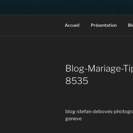
Aller
au
contenu
Photographe mariage, port
principal
Accueil
Présentation
Bl
Blog-Mariage-Ti
8535
blog-stefan-deboves-photogr
geneve