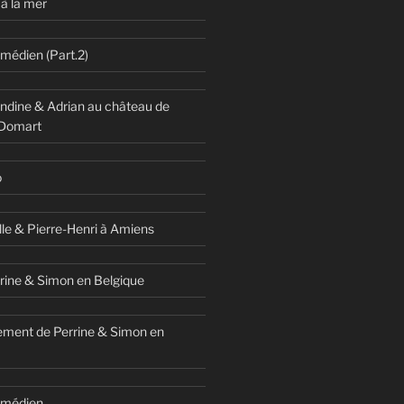
à la mer
omédien (Part.2)
dine & Adrian au château de
 Domart
o
lle & Pierre-Henri à Amiens
rine & Simon en Belgique
ment de Perrine & Simon en
comédien