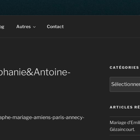
rait & corporate. Multiples récompenses internationales.
og
Autres
Contact
CATÉGORIES
phanie&Antoine-
Catégories
ARTICLES R
aphe-mariage-amiens-paris-annecy-
Mariage d’Emil
Gézaincourt.