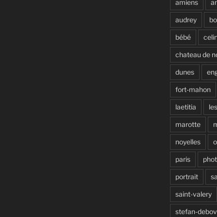
amiens
a
audrey
b
bébé
celi
chateau de n
dunes
en
fort-mahon
laetitia
le
marotte
noyelles
o
paris
pho
portrait
s
saint-valery
stefan-debo