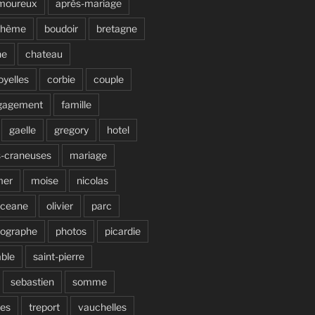
moureux
après-mariage
ohème
boudoir
bretagne
ne
chateau
oyelles
corbie
couple
gagement
famille
gaelle
gregory
hotel
s-craneuses
mariage
mer
moise
nicolas
ceane
olivier
parc
tographe
photos
picardie
able
saint-pierre
sebastien
somme
ves
treport
vauchelles