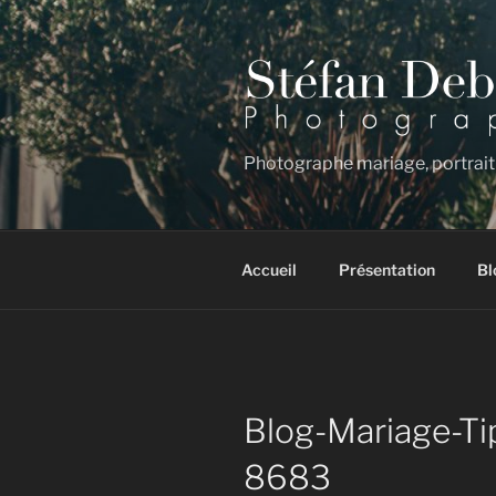
Aller
au
contenu
principal
Photographe mariage, portrait
Accueil
Présentation
Bl
Blog-Mariage-Ti
8683