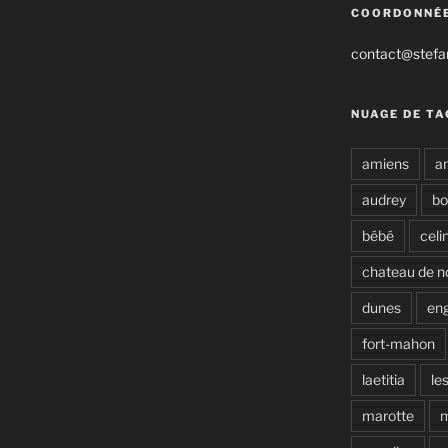
COORDONNÉ
contact@stefan
NUAGE DE TA
amiens
a
audrey
b
bébé
celi
chateau de n
dunes
en
fort-mahon
laetitia
le
marotte