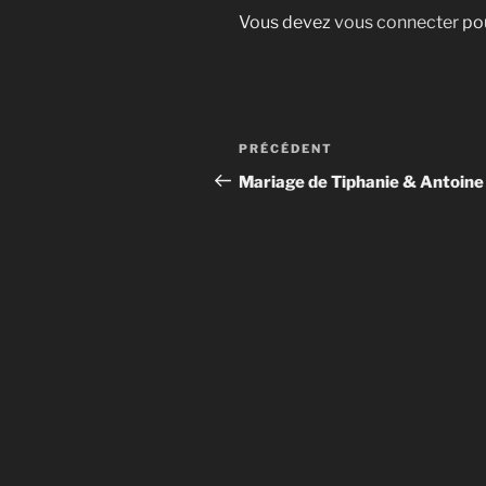
Vous devez
vous connecter
pou
Navigation
Article
PRÉCÉDENT
de
précédent
Mariage de Tiphanie & Antoine
l’article