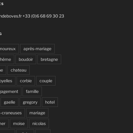
ES
deboves.fr +33 (0)6 68 69 30 23
G
moureux
après-mariage
ohème
boudoir
bretagne
ne
chateau
oyelles
corbie
couple
gagement
famille
gaelle
gregory
hotel
s-craneuses
mariage
mer
moise
nicolas