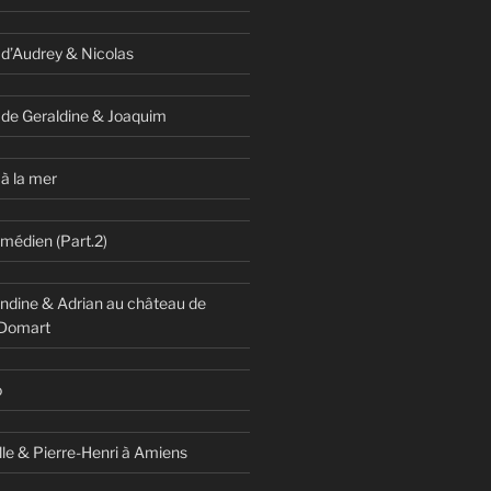
 d’Audrey & Nicolas
 de Geraldine & Joaquim
à la mer
omédien (Part.2)
dine & Adrian au château de
 Domart
o
lle & Pierre-Henri à Amiens