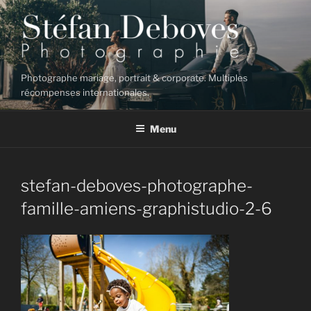
Aller
au
contenu
principal
Photographe mariage, portrait & corporate. Multiples
récompenses internationales.
Menu
stefan-deboves-photographe-
famille-amiens-graphistudio-2-6