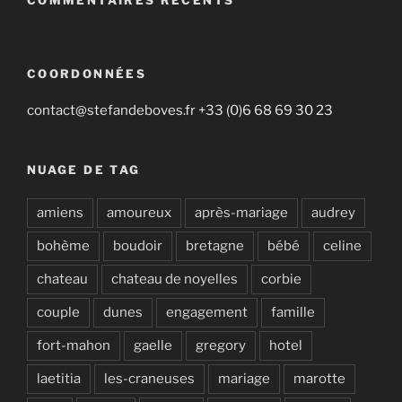
COORDONNÉES
contact@stefandeboves.fr +33 (0)6 68 69 30 23
NUAGE DE TAG
amiens
amoureux
après-mariage
audrey
bohème
boudoir
bretagne
bébé
celine
chateau
chateau de noyelles
corbie
couple
dunes
engagement
famille
fort-mahon
gaelle
gregory
hotel
laetitia
les-craneuses
mariage
marotte