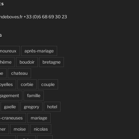
ES
deboves.fr +33 (0)6 68 69 30 23
G
moureux
après-mariage
ohème
boudoir
bretagne
ne
chateau
oyelles
corbie
couple
gagement
famille
gaelle
gregory
hotel
s-craneuses
mariage
mer
moise
nicolas