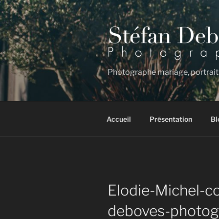
Aller
au
contenu
principal
Photographe mariage, portrait
Accueil
Présentation
Bl
Elodie-Michel-c
deboves-photo