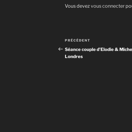
Vous devez
vous connecter
pou
Navigation
Article
PRÉCÉDENT
de
précédent
Séance couple d’Elodie & Miche
Londres
l’article