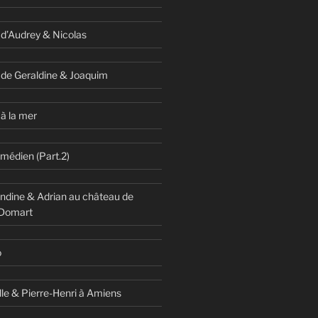
 d’Audrey & Nicolas
 de Geraldine & Joaquim
à la mer
omédien (Part.2)
dine & Adrian au château de
 Domart
o
lle & Pierre-Henri à Amiens