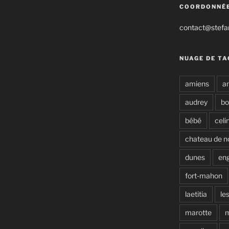
COORDONNÉ
contact@stefan
NUAGE DE TA
amiens
a
audrey
b
bébé
celi
chateau de n
dunes
en
fort-mahon
laetitia
le
marotte