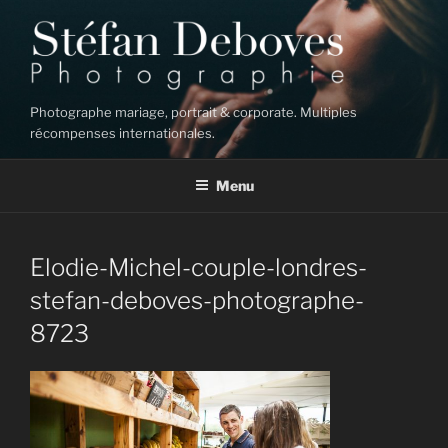
Aller
au
contenu
principal
Photographe mariage, portrait & corporate. Multiples
récompenses internationales.
Menu
Elodie-Michel-couple-londres-
stefan-deboves-photographe-
8723