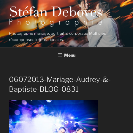
Aller
au
contenu
principal
Photographe mariage, portrait & corporate. Multiples
récompenses internationales.
Menu
06072013-Mariage-Audrey-&-
Baptiste-BLOG-0831