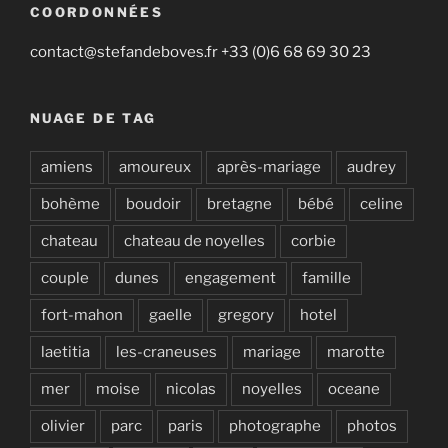
COORDONNÉES
contact@stefandeboves.fr +33 (0)6 68 69 30 23
NUAGE DE TAG
amiens
amoureux
après-mariage
audrey
bohème
boudoir
bretagne
bébé
celine
chateau
chateau de noyelles
corbie
couple
dunes
engagement
famille
fort-mahon
gaelle
gregory
hotel
laetitia
les-craneuses
mariage
marotte
mer
moise
nicolas
noyelles
oceane
olivier
parc
paris
photographe
photos