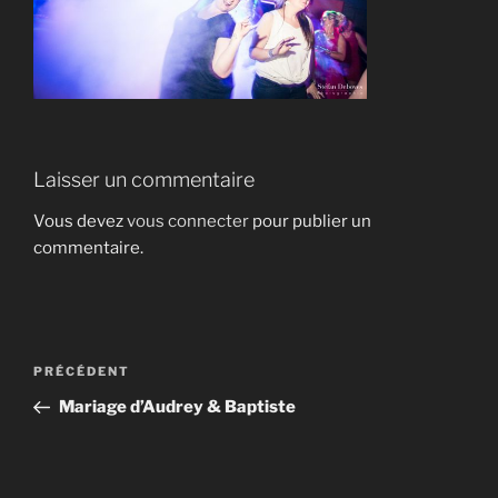
Laisser un commentaire
Vous devez
vous connecter
pour publier un
commentaire.
Navigation
Article
PRÉCÉDENT
de
précédent
Mariage d’Audrey & Baptiste
l’article