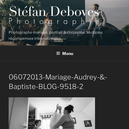
Aller
au
contenu
principal
Photographe mariage, portrait & corporate. Multiples
récompenses internationales.
Menu
06072013-Mariage-Audrey-&-
Baptiste-BLOG-9518-2