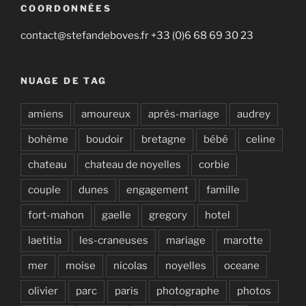
COORDONNÉES
contact@stefandeboves.fr +33 (0)6 68 69 30 23
NUAGE DE TAG
amiens
amoureux
après-mariage
audrey
bohème
boudoir
bretagne
bébé
celine
chateau
chateau de noyelles
corbie
couple
dunes
engagement
famille
fort-mahon
gaelle
gregory
hotel
laetitia
les-craneuses
mariage
marotte
mer
moise
nicolas
noyelles
oceane
olivier
parc
paris
photographe
photos