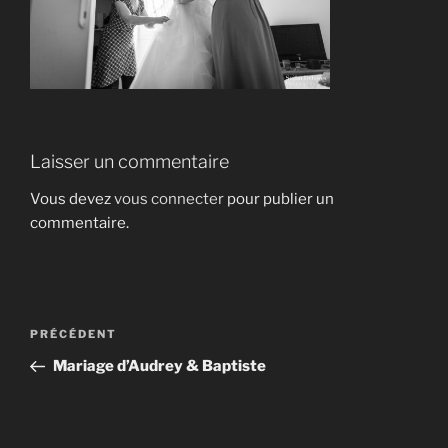
Laisser un commentaire
Vous devez
vous connecter
pour publier un
commentaire.
Navigation
Article
PRÉCÉDENT
de
précédent
Mariage d’Audrey & Baptiste
l’article