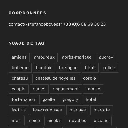
COORDONNÉES
contact@stefandeboves.fr +33 (0)6 68 69 30 23
NUAGE DE TAG
amiens
amoureux
après-mariage
audrey
bohème
boudoir
bretagne
bébé
celine
chateau
chateau de noyelles
corbie
couple
dunes
engagement
famille
fort-mahon
gaelle
gregory
hotel
laetitia
les-craneuses
mariage
marotte
mer
moise
nicolas
noyelles
oceane