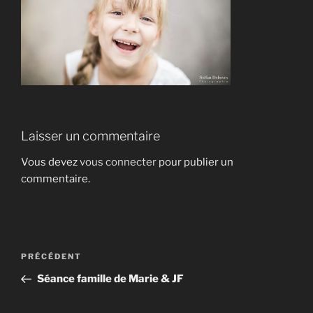
Laisser un commentaire
Vous devez
vous connecter
pour publier un
commentaire.
Navigation
Article
PRÉCÉDENT
de
précédent
Séance famille de Marie & JF
l’article