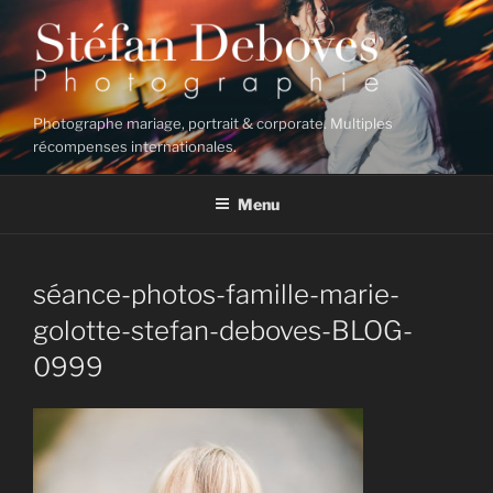
Aller
au
contenu
principal
Photographe mariage, portrait & corporate. Multiples
récompenses internationales.
Menu
séance-photos-famille-marie-
golotte-stefan-deboves-BLOG-
0999