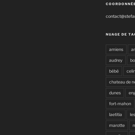
COORDONNÉ
contact@stefan
NUAGE DE TA
amiens
a
audrey
b
bébé
celi
chateau de n
dunes
en
fort-mahon
laetitia
le
marotte