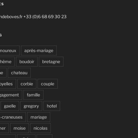
ES
deboves.fr +33 (0)6 68 69 30 23
G
moureux
après-mariage
ohème
boudoir
bretagne
ne
chateau
oyelles
corbie
couple
gagement
famille
gaelle
gregory
hotel
s-craneuses
mariage
mer
moise
nicolas