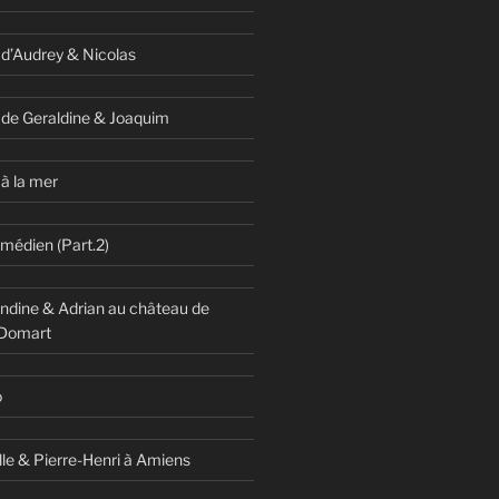
 d’Audrey & Nicolas
 de Geraldine & Joaquim
à la mer
omédien (Part.2)
dine & Adrian au château de
 Domart
o
lle & Pierre-Henri à Amiens