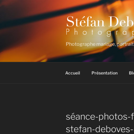
Aller
au
contenu
principal
Photographe mariage, portrait
Accueil
Présentation
Bl
séance-photos-f
stefan-deboves