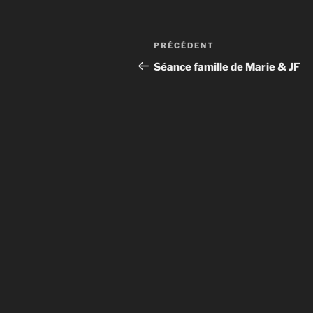
Navigation
Article
PRÉCÉDENT
de
précédent
Séance famille de Marie & JF
l’article