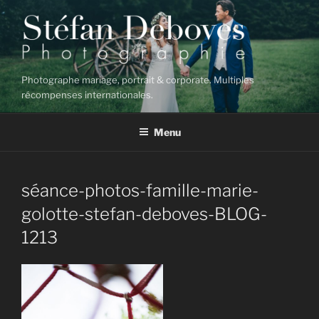
Aller
au
contenu
principal
Photographe mariage, portrait & corporate. Multiples
récompenses internationales.
Menu
séance-photos-famille-marie-
golotte-stefan-deboves-BLOG-
1213