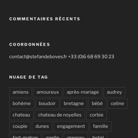
COMMENTAIRES RÉCENTS
COORDONNÉES
contact@stefandeboves.fr +33 (0)6 68 69 30 23
NUAGE DE TAG
amiens
amoureux
après-mariage
audrey
bohème
boudoir
bretagne
bébé
celine
chateau
chateau de noyelles
corbie
couple
dunes
engagement
famille
fort-mahon
gaelle
gregory
hotel