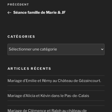
Navigation
Article
PRÉCÉDENT
de
précédent
Séance famille de Marie & JF
l’article
CATÉGORIES
Catégories
ARTICLES RÉCENTS
Mariage d’Emilie et Rémy au Château de Gézaincourt.
Mariage d’Alicia et Kévin dans le Pas-de-Calais
Mariage de Clémence et Ralph au château de