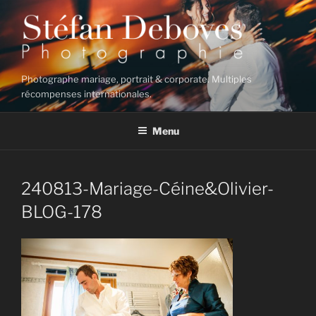
Aller
au
contenu
principal
Photographe mariage, portrait & corporate. Multiples
récompenses internationales.
Menu
240813-Mariage-Céine&Olivier-
BLOG-178