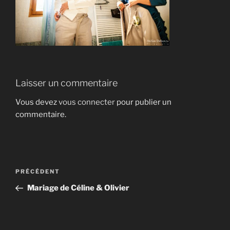
Laisser un commentaire
Vous devez
vous connecter
pour publier un
commentaire.
Navigation
Article
PRÉCÉDENT
de
précédent
Mariage de Céline & Olivier
l’article