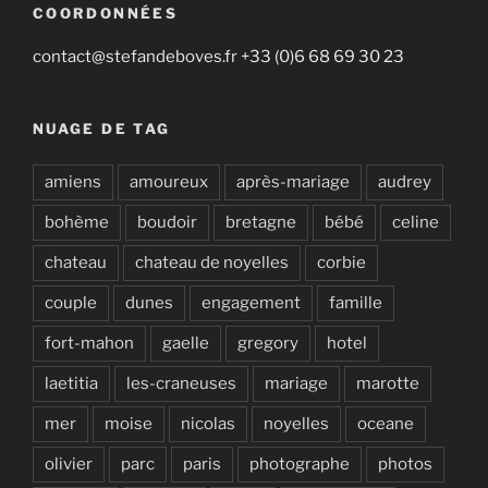
COORDONNÉES
contact@stefandeboves.fr +33 (0)6 68 69 30 23
NUAGE DE TAG
amiens
amoureux
après-mariage
audrey
bohème
boudoir
bretagne
bébé
celine
chateau
chateau de noyelles
corbie
couple
dunes
engagement
famille
fort-mahon
gaelle
gregory
hotel
laetitia
les-craneuses
mariage
marotte
mer
moise
nicolas
noyelles
oceane
olivier
parc
paris
photographe
photos