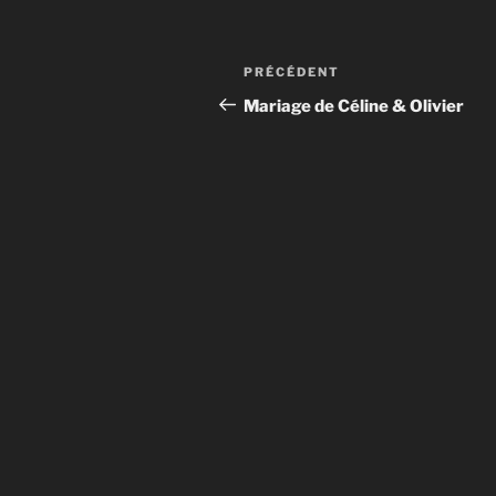
Navigation
Article
PRÉCÉDENT
de
précédent
Mariage de Céline & Olivier
l’article