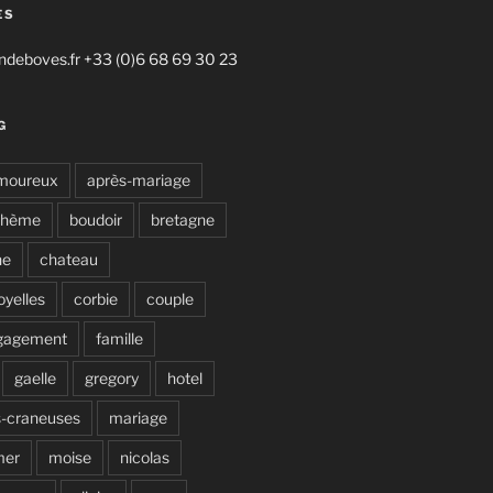
ES
deboves.fr +33 (0)6 68 69 30 23
G
moureux
après-mariage
ohème
boudoir
bretagne
ne
chateau
oyelles
corbie
couple
gagement
famille
gaelle
gregory
hotel
s-craneuses
mariage
mer
moise
nicolas