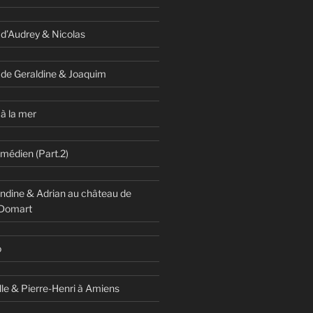
 d’Audrey & Nicolas
 de Geraldine & Joaquim
à la mer
omédien (Part.2)
dine & Adrian au château de
 Domart
o
lle & Pierre-Henri à Amiens