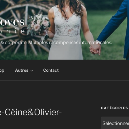
 & corporate. Multiples récompenses internationales.
og
Autres
Contact
CATÉGORIES
-Céine&Olivier-
Catégories