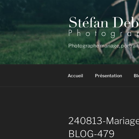
Aller
au
contenu
principal
Photographe mariage, portrait
Accueil
Présentation
Bl
240813-Mariage
BLOG-479