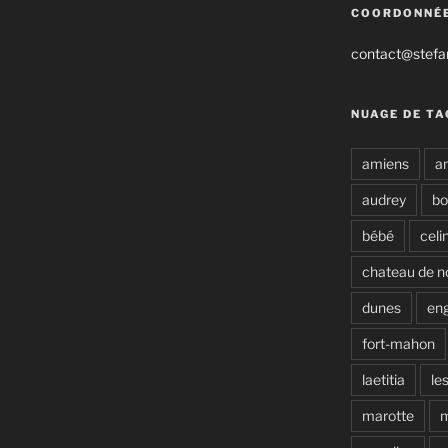
COORDONNÉ
contact@stefan
NUAGE DE TA
amiens
a
audrey
b
bébé
celi
chateau de n
dunes
en
fort-mahon
laetitia
le
marotte