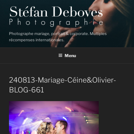
Aller
au
contenu
principal
Photographe mariage, portrait & corporate. Multiples
récompenses internationales.
Menu
240813-Mariage-Céine&Olivier-
BLOG-661