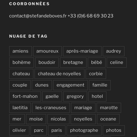
COORDONNÉES
contact@stefandeboves.fr +33 (0)6 68 69 30 23
NUAGE DE TAG
amiens
amoureux
après-mariage
audrey
bohème
boudoir
bretagne
bébé
celine
chateau
chateau de noyelles
corbie
couple
dunes
engagement
famille
fort-mahon
gaelle
gregory
hotel
laetitia
les-craneuses
mariage
marotte
mer
moise
nicolas
noyelles
oceane
olivier
parc
paris
photographe
photos