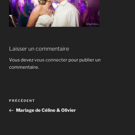
Laisser un commentaire
Vous devez
vous connecter
pour publier un
commentaire.
Navigation
Article
PRÉCÉDENT
de
précédent
Mariage de Céline & Olivier
l’article