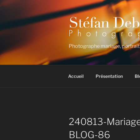
Aller
au
contenu
principal
Photographe mariage, portrait
Accueil
Présentation
Bl
240813-Mariage
BLOG-86