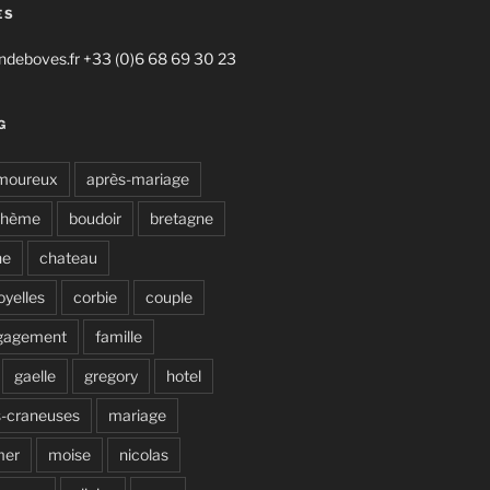
ES
deboves.fr +33 (0)6 68 69 30 23
G
moureux
après-mariage
ohème
boudoir
bretagne
ne
chateau
oyelles
corbie
couple
gagement
famille
gaelle
gregory
hotel
s-craneuses
mariage
mer
moise
nicolas