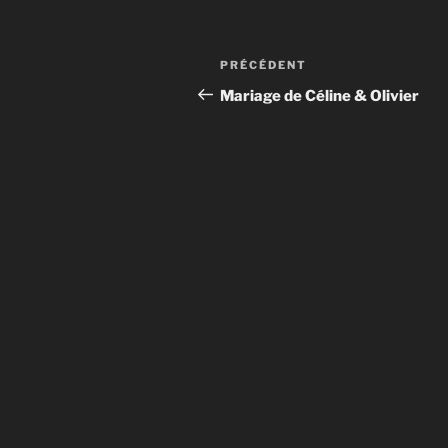
Navigation
Article
PRÉCÉDENT
de
précédent
Mariage de Céline & Olivier
l’article