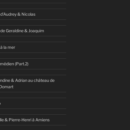
 d’Audrey & Nicolas
 de Geraldine & Joaquim
à la mer
omédien (Part.2)
dine & Adrian au château de
 Domart
o
lle & Pierre-Henri à Amiens