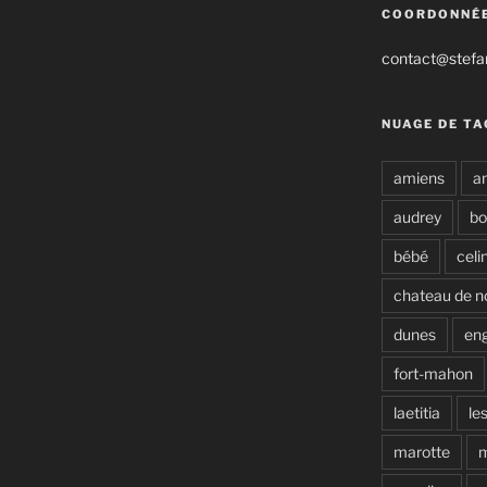
COORDONNÉ
contact@stefan
NUAGE DE TA
amiens
a
audrey
b
bébé
celi
chateau de n
dunes
en
fort-mahon
laetitia
le
marotte