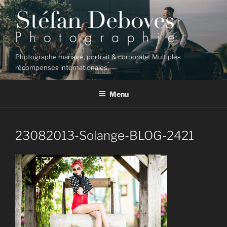
Aller
au
contenu
principal
Photographe mariage, portrait & corporate. Multiples
récompenses internationales.
Menu
23082013-Solange-BLOG-2421