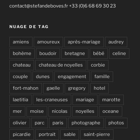
contact@stefandeboves.fr +33 (0)6 68 69 30 23
NUAGE DE TAG
amiens
amoureux
après-mariage
audrey
bohème
boudoir
bretagne
bébé
celine
chateau
chateau de noyelles
corbie
couple
dunes
engagement
famille
fort-mahon
gaelle
gregory
hotel
laetitia
les-craneuses
mariage
marotte
mer
moise
nicolas
noyelles
oceane
olivier
parc
paris
photographe
photos
picardie
portrait
sable
saint-pierre