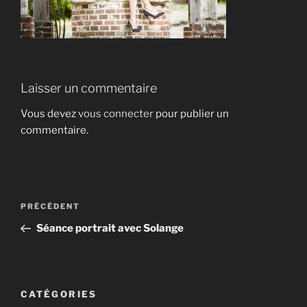
Laisser un commentaire
Vous devez
vous connecter
pour publier un
commentaire.
Navigation
Article
PRÉCÉDENT
de
précédent
Séance portrait avec Solange
l’article
CATÉGORIES