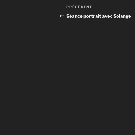
Navigation
Article
PRÉCÉDENT
de
précédent
Séance portrait avec Solange
l’article