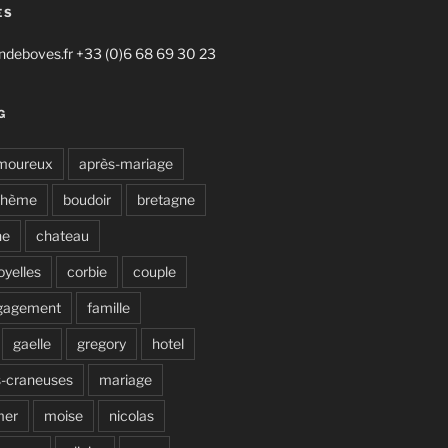
ES
deboves.fr +33 (0)6 68 69 30 23
G
moureux
après-mariage
ohème
boudoir
bretagne
ne
chateau
oyelles
corbie
couple
gagement
famille
gaelle
gregory
hotel
s-craneuses
mariage
mer
moise
nicolas