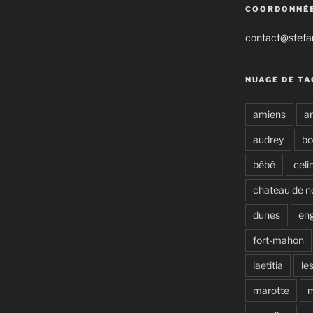
COORDONNÉ
contact@stefan
NUAGE DE TA
amiens
a
audrey
b
bébé
celi
chateau de n
dunes
en
fort-mahon
laetitia
le
marotte