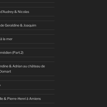
 d’Audrey & Nicolas
 de Geraldine & Joaquim
à la mer
omédien (Part.2)
dine & Adrian au château de
 Domart
o
lle & Pierre-Henri à Amiens