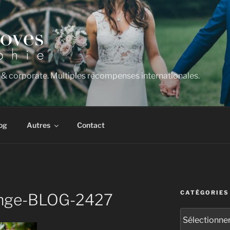
 & corporate. Multiples récompenses internationales.
og
Autres
Contact
CATÉGORIES
nge-BLOG-2427
Catégories