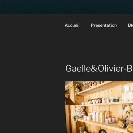
Aller
au
contenu
Photographe mariage, port
principal
Accueil
Présentation
Bl
Gaelle&Olivier