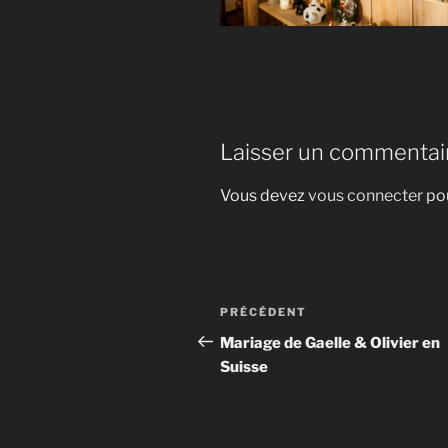
Laisser un commentai
Vous devez
vous connecter
pou
Navigation
Article
PRÉCÉDENT
de
précédent
Mariage de Gaelle & Olivier en
Suisse
l’article