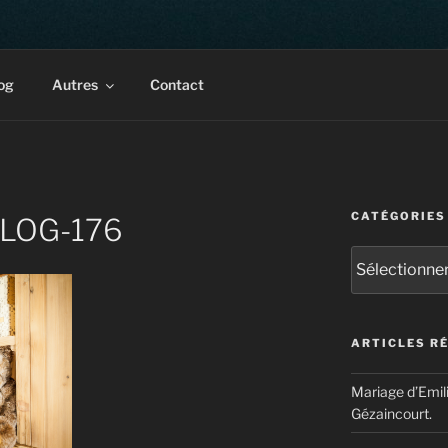
rait & corporate. Multiples récompenses internationales.
og
Autres
Contact
CATÉGORIES
-BLOG-176
Catégories
ARTICLES R
Mariage d’Emil
Gézaincourt.