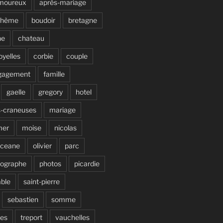
moureux
après-mariage
ohème
boudoir
bretagne
ne
chateau
oyelles
corbie
couple
gagement
famille
gaelle
gregory
hotel
s-craneuses
mariage
mer
moise
nicolas
ceane
olivier
parc
tographe
photos
picardie
able
saint-pierre
sebastien
somme
ves
treport
vauchelles