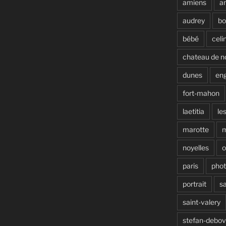
amiens
a
audrey
b
bébé
celi
chateau de n
dunes
en
fort-mahon
laetitia
le
marotte
noyelles
o
paris
pho
portrait
s
saint-valery
stefan-debo