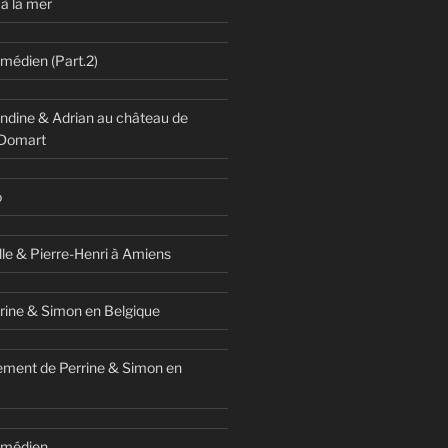
à la mer
omédien (Part.2)
dine & Adrian au château de
 Domart
o
lle & Pierre-Henri à Amiens
rine & Simon en Belgique
ment de Perrine & Simon en
comédien