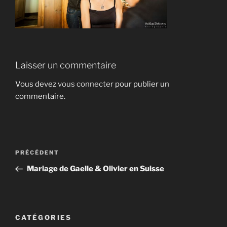
Laisser un commentaire
Vous devez
vous connecter
pour publier un
commentaire.
Navigation
Article
PRÉCÉDENT
de
précédent
Mariage de Gaelle & Olivier en Suisse
l’article
CATÉGORIES