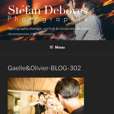
Aller
au
contenu
principal
Photographe mariage, portrait & corporate. Multiples
récompenses internationales.
Menu
Gaelle&Olivier-BLOG-302