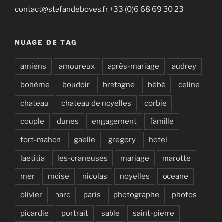
contact@stefandeboves.fr +33 (0)6 68 69 30 23
NUAGE DE TAG
amiens
amoureux
après-mariage
audrey
bohème
boudoir
bretagne
bébé
celine
chateau
chateau de noyelles
corbie
couple
dunes
engagement
famille
fort-mahon
gaelle
gregory
hotel
laetitia
les-craneuses
mariage
marotte
mer
moise
nicolas
noyelles
oceane
olivier
parc
paris
photographe
photos
picardie
portrait
sable
saint-pierre