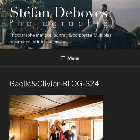
Aller
au
contenu
principal
Photographe mariage, portrait & corporate. Multiples
récompenses internationales.
Menu
Gaelle&Olivier-BLOG-324