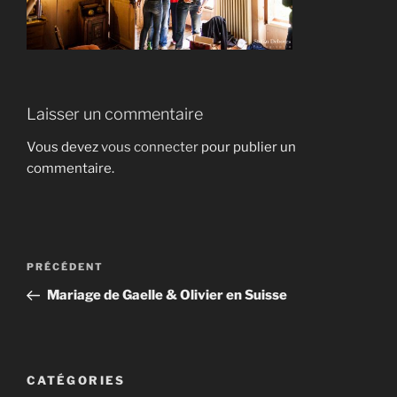
Laisser un commentaire
Vous devez
vous connecter
pour publier un
commentaire.
Navigation
Article
PRÉCÉDENT
de
précédent
Mariage de Gaelle & Olivier en Suisse
l’article
CATÉGORIES