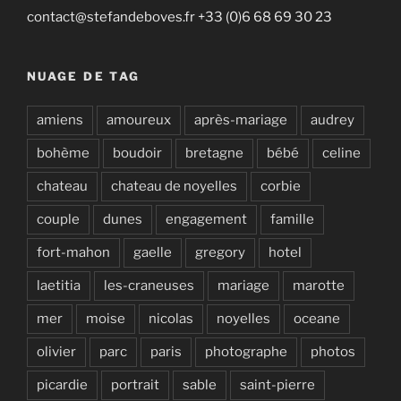
contact@stefandeboves.fr +33 (0)6 68 69 30 23
NUAGE DE TAG
amiens
amoureux
après-mariage
audrey
bohème
boudoir
bretagne
bébé
celine
chateau
chateau de noyelles
corbie
couple
dunes
engagement
famille
fort-mahon
gaelle
gregory
hotel
laetitia
les-craneuses
mariage
marotte
mer
moise
nicolas
noyelles
oceane
olivier
parc
paris
photographe
photos
picardie
portrait
sable
saint-pierre