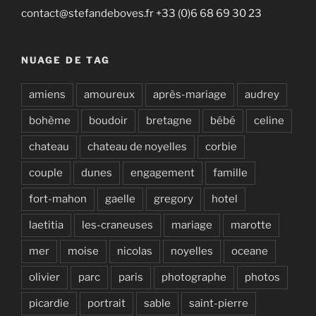
contact@stefandeboves.fr +33 (0)6 68 69 30 23
NUAGE DE TAG
amiens
amoureux
après-mariage
audrey
bohème
boudoir
bretagne
bébé
celine
chateau
chateau de noyelles
corbie
couple
dunes
engagement
famille
fort-mahon
gaelle
gregory
hotel
laetitia
les-craneuses
mariage
marotte
mer
moise
nicolas
noyelles
oceane
olivier
parc
paris
photographe
photos
picardie
portrait
sable
saint-pierre