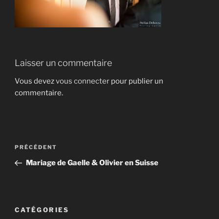
Laisser un commentaire
Vous devez
vous connecter
pour publier un
commentaire.
Navigation
Article
PRÉCÉDENT
de
précédent
Mariage de Gaelle & Olivier en Suisse
l’article
CATÉGORIES