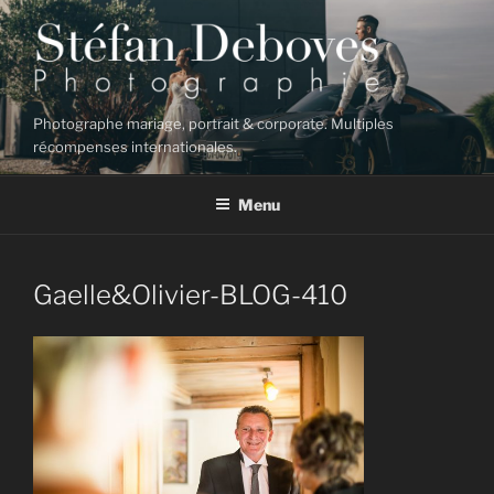
Aller
au
contenu
principal
Photographe mariage, portrait & corporate. Multiples
récompenses internationales.
Menu
Gaelle&Olivier-BLOG-410