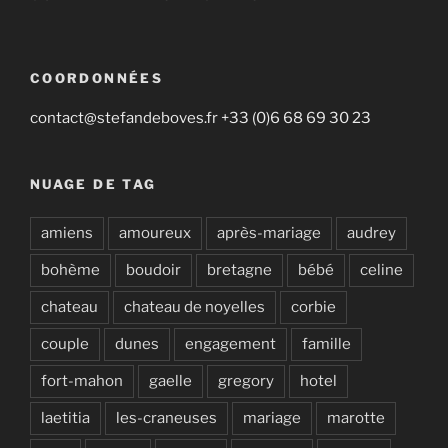
COORDONNÉES
contact@stefandeboves.fr +33 (0)6 68 69 30 23
NUAGE DE TAG
amiens
amoureux
après-mariage
audrey
bohème
boudoir
bretagne
bébé
celine
chateau
chateau de noyelles
corbie
couple
dunes
engagement
famille
fort-mahon
gaelle
gregory
hotel
laetitia
les-craneuses
mariage
marotte