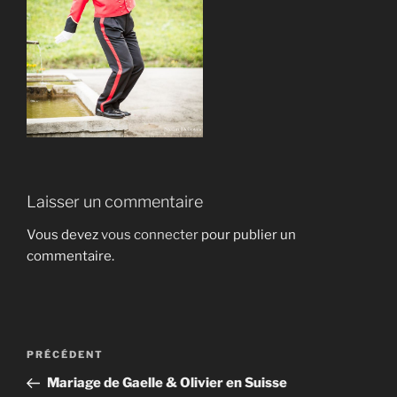
Laisser un commentaire
Vous devez
vous connecter
pour publier un
commentaire.
Navigation
Article
PRÉCÉDENT
de
précédent
Mariage de Gaelle & Olivier en Suisse
l’article