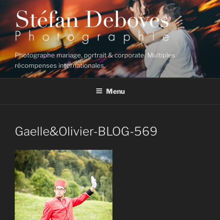
Aller
au
contenu
principal
Photographe mariage, portrait & corporate. Multiples
récompenses internationales.
Menu
Gaelle&Olivier-BLOG-569