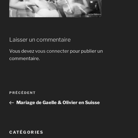
Laisser un commentaire
Vous devez
vous connecter
pour publier un
commentaire.
Navigation
Article
PRÉCÉDENT
de
précédent
Mariage de Gaelle & Olivier en Suisse
l’article
CATÉGORIES