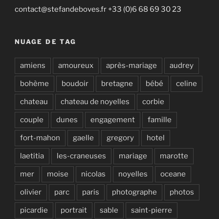
contact@stefandeboves.fr +33 (0)6 68 69 30 23
NUAGE DE TAG
amiens
amoureux
après-mariage
audrey
bohème
boudoir
bretagne
bébé
celine
chateau
chateau de noyelles
corbie
couple
dunes
engagement
famille
fort-mahon
gaelle
gregory
hotel
laetitia
les-craneuses
mariage
marotte
mer
moise
nicolas
noyelles
oceane
olivier
parc
paris
photographe
photos
picardie
portrait
sable
saint-pierre