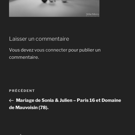
Laisser un commentaire
Vous devez
vous connecter
pour publier un
commentaire.
Navigation
Article
PRÉCÉDENT
de
précédent
Mariage de Sonia & Julien – Paris 16 et Domaine
l’article
de Mauvoisin (78).