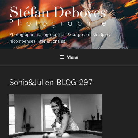
Aller
au
contenu
principal
Photographe mariage, portrait & corporate. Multiples
récompenses internationales.
Menu
Sonia&Julien-BLOG-297