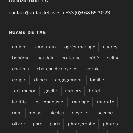
COORDONNÉES
contact@stefandeboves.fr +33 (0)6 68 69 30 23
NUAGE DE TAG
amiens
amoureux
après-mariage
audrey
bohème
boudoir
bretagne
bébé
celine
chateau
chateau de noyelles
corbie
couple
dunes
engagement
famille
fort-mahon
gaelle
gregory
hotel
laetitia
les-craneuses
mariage
marotte
mer
moise
nicolas
noyelles
oceane
olivier
parc
paris
photographe
photos