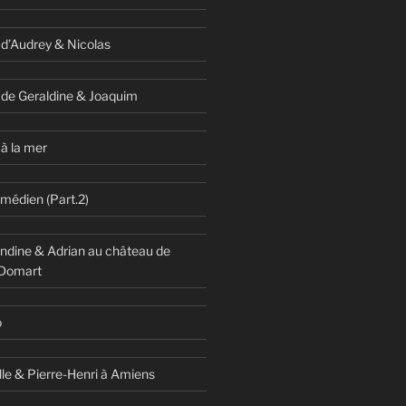
 d’Audrey & Nicolas
 de Geraldine & Joaquim
à la mer
omédien (Part.2)
dine & Adrian au château de
 Domart
o
lle & Pierre-Henri à Amiens