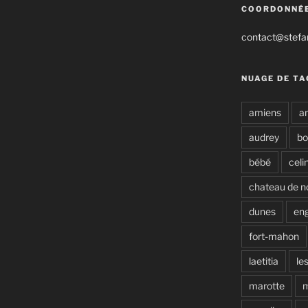
COORDONNÉ
contact@stefan
NUAGE DE TA
amiens
a
audrey
b
bébé
celi
chateau de n
dunes
en
fort-mahon
laetitia
le
marotte