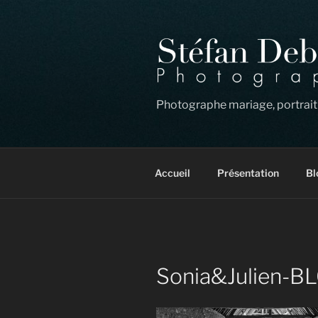
Aller
au
contenu
principal
Photographe mariage, portrait
Accueil
Présentation
Bl
Sonia&Julien-B