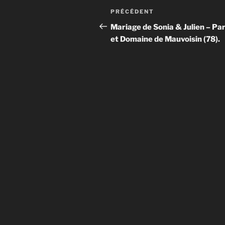
Navigation
Article
PRÉCÉDENT
de
précédent
Mariage de Sonia & Julien – Par
et Domaine de Mauvoisin (78).
l’article