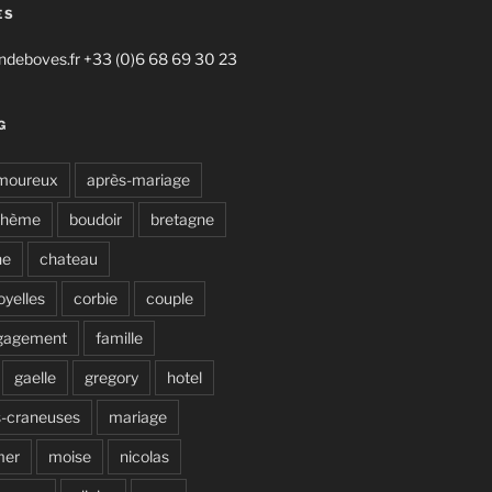
ES
deboves.fr +33 (0)6 68 69 30 23
G
moureux
après-mariage
ohème
boudoir
bretagne
ne
chateau
oyelles
corbie
couple
gagement
famille
gaelle
gregory
hotel
s-craneuses
mariage
mer
moise
nicolas