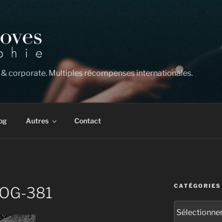
 & corporate. Multiples récompenses internationales.
og
Autres
Contact
CATÉGORIES
LOG-381
Catégories