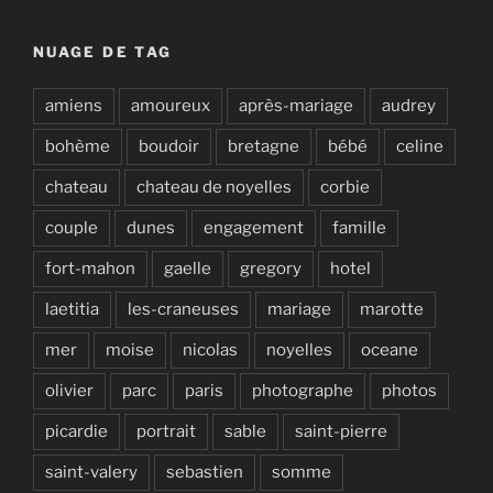
NUAGE DE TAG
amiens
amoureux
après-mariage
audrey
bohème
boudoir
bretagne
bébé
celine
chateau
chateau de noyelles
corbie
couple
dunes
engagement
famille
fort-mahon
gaelle
gregory
hotel
laetitia
les-craneuses
mariage
marotte
mer
moise
nicolas
noyelles
oceane
olivier
parc
paris
photographe
photos
picardie
portrait
sable
saint-pierre
saint-valery
sebastien
somme