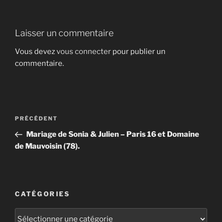
Laisser un commentaire
Vous devez
vous connecter
pour publier un
commentaire.
Navigation
Article
PRÉCÉDENT
de
précédent
Mariage de Sonia & Julien – Paris 16 et Domaine
l’article
de Mauvoisin (78).
CATÉGORIES
Catégories