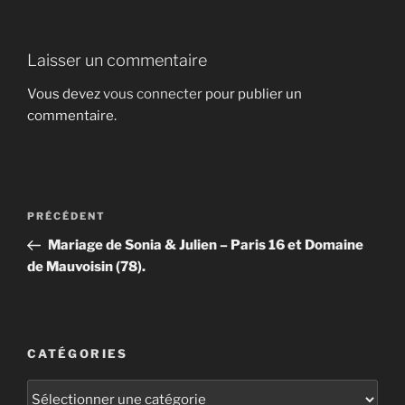
Laisser un commentaire
Vous devez
vous connecter
pour publier un
commentaire.
Navigation
Article
PRÉCÉDENT
de
précédent
Mariage de Sonia & Julien – Paris 16 et Domaine
l’article
de Mauvoisin (78).
CATÉGORIES
Catégories