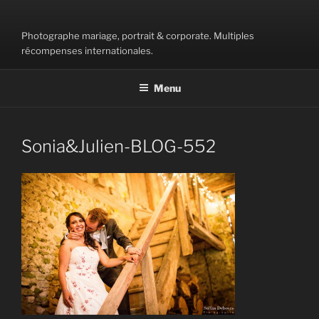
Aller
au
Photographe mariage, portrait & corporate. Multiples
contenu
récompenses internationales.
principal
Menu
Sonia&Julien-BLOG-552