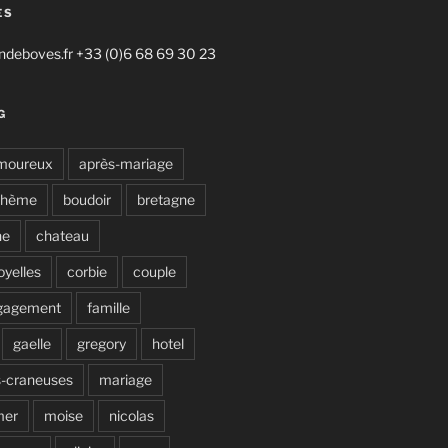
ES
deboves.fr +33 (0)6 68 69 30 23
G
moureux
après-mariage
ohème
boudoir
bretagne
ne
chateau
oyelles
corbie
couple
gagement
famille
gaelle
gregory
hotel
s-craneuses
mariage
mer
moise
nicolas