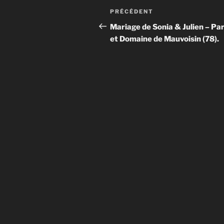
Navigation
Article
PRÉCÉDENT
de
précédent
Mariage de Sonia & Julien – Par
et Domaine de Mauvoisin (78).
l’article