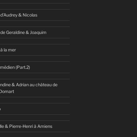
 d’Audrey & Nicolas
 de Geraldine & Joaquim
à la mer
omédien (Part.2)
dine & Adrian au château de
 Domart
o
lle & Pierre-Henri à Amiens