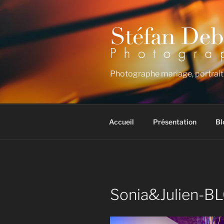
Aller
au
contenu
principal
Photographe mariage, portrait
Accueil
Présentation
Bl
Sonia&Julien-B