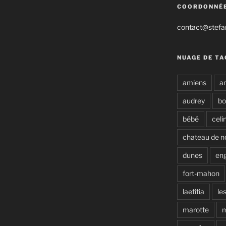
COORDONNÉ
contact@stefan
NUAGE DE TA
amiens
a
audrey
b
bébé
celi
chateau de n
dunes
en
fort-mahon
laetitia
le
marotte