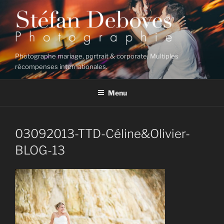
Aller
au
contenu
principal
Photographe mariage, portrait & corporate. Multiples
récompenses internationales.
Menu
03092013-TTD-Céline&Olivier-
BLOG-13