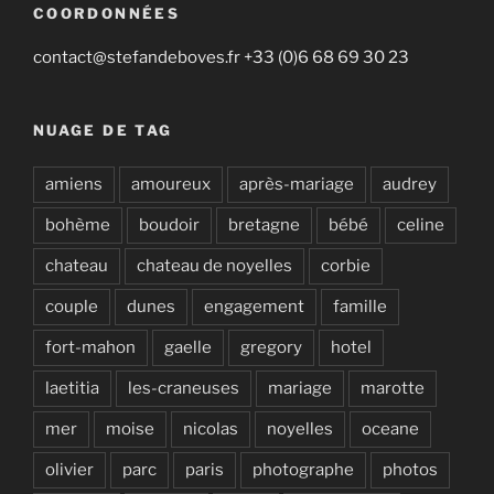
COORDONNÉES
contact@stefandeboves.fr +33 (0)6 68 69 30 23
NUAGE DE TAG
amiens
amoureux
après-mariage
audrey
bohème
boudoir
bretagne
bébé
celine
chateau
chateau de noyelles
corbie
couple
dunes
engagement
famille
fort-mahon
gaelle
gregory
hotel
laetitia
les-craneuses
mariage
marotte
mer
moise
nicolas
noyelles
oceane
olivier
parc
paris
photographe
photos