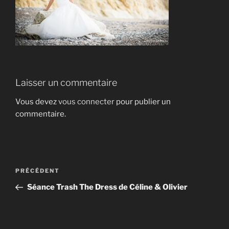
Laisser un commentaire
Vous devez
vous connecter
pour publier un
commentaire.
Navigation
Article
PRÉCÉDENT
de
précédent
Séance Trash The Dress de Céline & Olivier
l’article