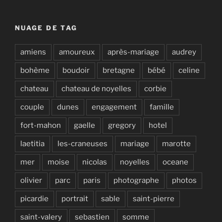
NUAGE DE TAG
amiens
amoureux
après-mariage
audrey
bohème
boudoir
bretagne
bébé
celine
chateau
chateau de noyelles
corbie
couple
dunes
engagement
famille
fort-mahon
gaelle
gregory
hotel
laetitia
les-craneuses
mariage
marotte
mer
moise
nicolas
noyelles
oceane
olivier
parc
paris
photographe
photos
picardie
portrait
sable
saint-pierre
saint-valery
sebastien
somme