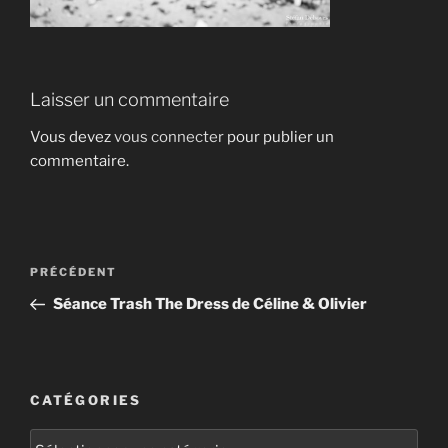
Laisser un commentaire
Vous devez
vous connecter
pour publier un
commentaire.
Navigation
Article
PRÉCÉDENT
de
précédent
Séance Trash The Dress de Céline & Olivier
l’article
CATÉGORIES
Catégories