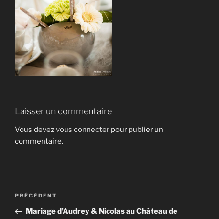
Laisser un commentaire
Vous devez
vous connecter
pour publier un
commentaire.
Navigation
Article
PRÉCÉDENT
de
précédent
Mariage d’Audrey & Nicolas au Château de
l’article