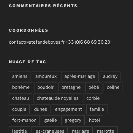
COMMENTAIRES RÉCENTS
COORDONNÉES
contact@stefandeboves.fr +33 (0)6 68 69 30 23
NUAGE DE TAG
amiens
amoureux
après-mariage
audrey
bohème
boudoir
bretagne
bébé
celine
chateau
chateau de noyelles
corbie
couple
dunes
engagement
famille
fort-mahon
gaelle
gregory
hotel
laetitia
les-craneuses
mariage
marotte