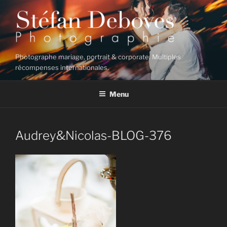
Aller
au
contenu
principal
Photographe mariage, portrait & corporate. Multiples
récompenses internationales.
Menu
Audrey&Nicolas-BLOG-376