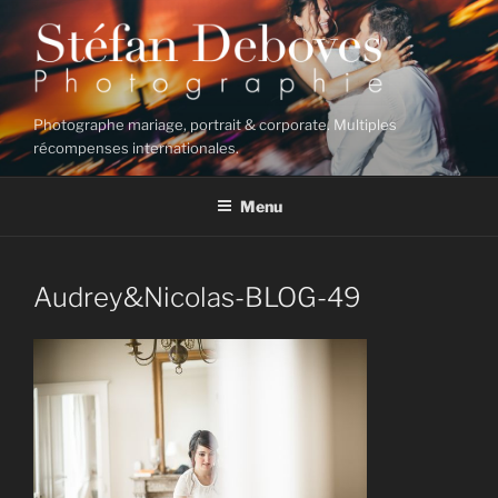
Aller
au
contenu
principal
Photographe mariage, portrait & corporate. Multiples
récompenses internationales.
Menu
Audrey&Nicolas-BLOG-49