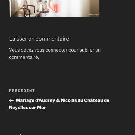
Laisser un commentaire
Vous devez
vous connecter
pour publier un
commentaire.
Navigation
Article
PRÉCÉDENT
de
précédent
Mariage d’Audrey & Nicolas au Château de
l’article
Noyelles sur Mer