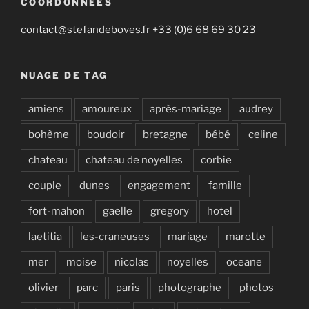
COORDONNÉES
contact@stefandeboves.fr +33 (0)6 68 69 30 23
NUAGE DE TAG
amiens
amoureux
après-mariage
audrey
bohème
boudoir
bretagne
bébé
celine
chateau
chateau de noyelles
corbie
couple
dunes
engagement
famille
fort-mahon
gaelle
gregory
hotel
laetitia
les-craneuses
mariage
marotte
mer
moise
nicolas
noyelles
oceane
olivier
parc
paris
photographe
photos