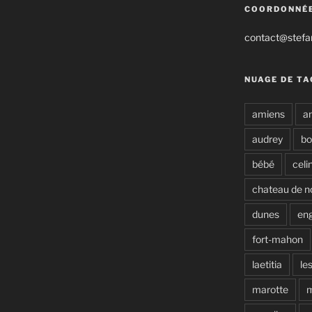
COORDONNÉ
contact@stefan
NUAGE DE TA
amiens
a
audrey
b
bébé
celi
chateau de n
dunes
en
fort-mahon
laetitia
le
marotte