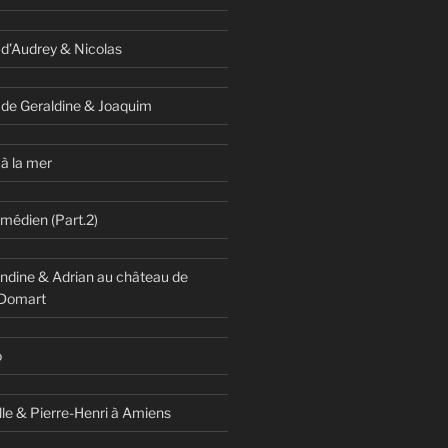
 d’Audrey & Nicolas
 de Geraldine & Joaquim
à la mer
omédien (Part.2)
dine & Adrian au château de
 Domart
o
lle & Pierre-Henri à Amiens