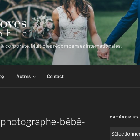
 & corporate. Multiples récompenses internationales.
og
Autres
Contact
CATÉGORIES
-photographe-bébé-
Catégories