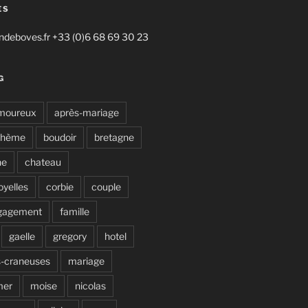
ES
deboves.fr +33 (0)6 68 69 30 23
G
moureux
après-mariage
ohème
boudoir
bretagne
ne
chateau
oyelles
corbie
couple
gagement
famille
gaelle
gregory
hotel
s-craneuses
mariage
mer
moise
nicolas