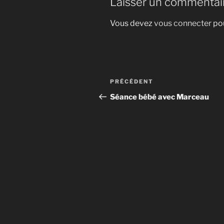
Laisser un commentai
Vous devez
vous connecter
pou
Navigation
Article
PRÉCÉDENT
de
précédent
Séance bébé avec Marceau
l’article