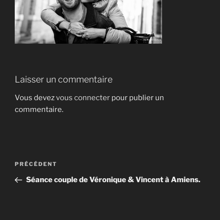
Laisser un commentaire
Vous devez
vous connecter
pour publier un
commentaire.
Navigation
Article
PRÉCÉDENT
de
précédent
Séance couple de Véronique & Vincent à Amiens.
l’article