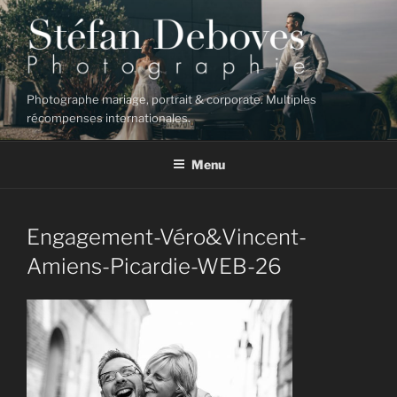
Aller
au
contenu
principal
Photographe mariage, portrait & corporate. Multiples
récompenses internationales.
Menu
Engagement-Véro&Vincent-
Amiens-Picardie-WEB-26