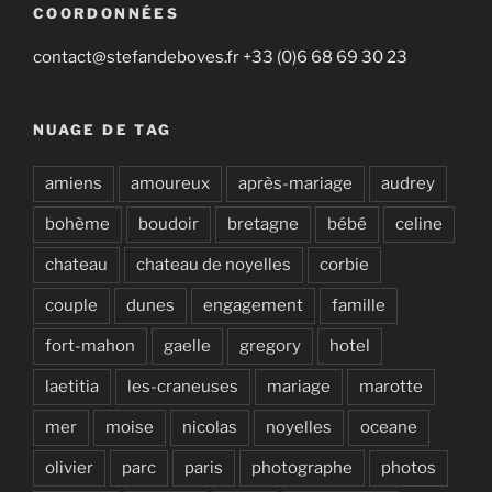
COORDONNÉES
contact@stefandeboves.fr +33 (0)6 68 69 30 23
NUAGE DE TAG
amiens
amoureux
après-mariage
audrey
bohème
boudoir
bretagne
bébé
celine
chateau
chateau de noyelles
corbie
couple
dunes
engagement
famille
fort-mahon
gaelle
gregory
hotel
laetitia
les-craneuses
mariage
marotte
mer
moise
nicolas
noyelles
oceane
olivier
parc
paris
photographe
photos