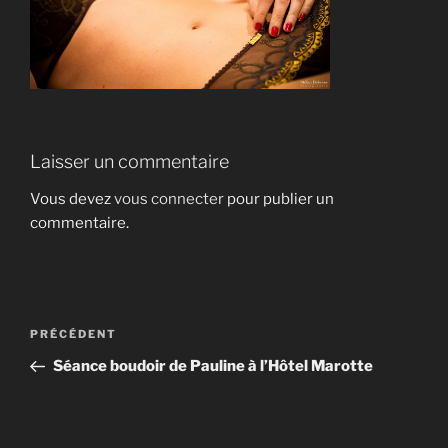
Laisser un commentaire
Vous devez
vous connecter
pour publier un
commentaire.
Navigation
Article
PRÉCÉDENT
de
précédent
Séance boudoir de Pauline à l’Hôtel Marotte
l’article