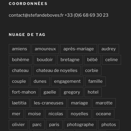
COORDONNÉES
contact@stefandeboves.fr +33 (0)6 68 69 30 23
NUAGE DE TAG
amiens
amoureux
après-mariage
audrey
bohème
boudoir
bretagne
bébé
celine
chateau
chateau de noyelles
corbie
couple
dunes
engagement
famille
fort-mahon
gaelle
gregory
hotel
laetitia
les-craneuses
mariage
marotte
mer
moise
nicolas
noyelles
oceane
olivier
parc
paris
photographe
photos