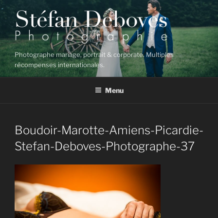
Aller
au
contenu
principal
Photographe mariage, portrait & corporate. Multiples
récompenses internationales.
Menu
Boudoir-Marotte-Amiens-Picardie-
Stefan-Deboves-Photographe-37