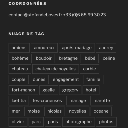
COORDONNÉES
contact@stefandeboves.fr +33 (0)6 68 69 30 23
NUAGE DE TAG
amiens
amoureux
après-mariage
audrey
bohème
boudoir
bretagne
bébé
celine
chateau
chateau de noyelles
corbie
couple
dunes
engagement
famille
fort-mahon
gaelle
gregory
hotel
laetitia
les-craneuses
mariage
marotte
mer
moise
nicolas
noyelles
oceane
olivier
parc
paris
photographe
photos