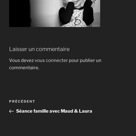
Laisser un commentaire
Vous devez
vous connecter
pour publier un
commentaire.
Navigation
Article
PRÉCÉDENT
de
précédent
Séance famille avec Maud & Laura
l’article