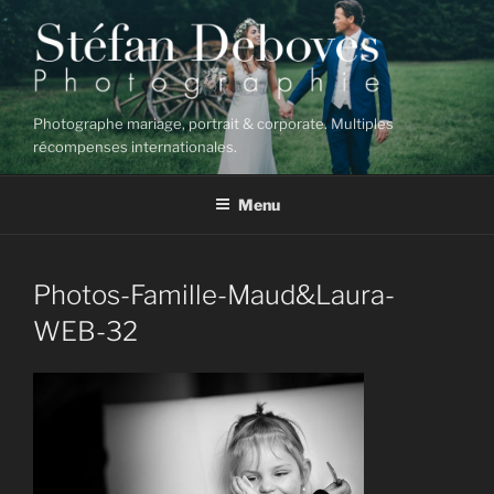
Aller
au
contenu
principal
Photographe mariage, portrait & corporate. Multiples
récompenses internationales.
Menu
Photos-Famille-Maud&Laura-
WEB-32