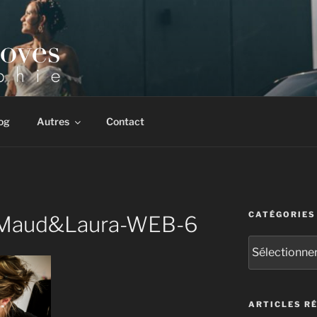
 & corporate. Multiples récompenses internationales.
og
Autres
Contact
CATÉGORIES
e-Maud&Laura-WEB-6
Catégories
ARTICLES R