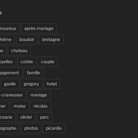
G
moureux
après-mariage
ohème
boudoir
bretagne
ne
chateau
oyelles
corbie
couple
gagement
famille
gaelle
gregory
hotel
s-craneuses
mariage
mer
moise
nicolas
ceane
olivier
parc
tographe
photos
picardie