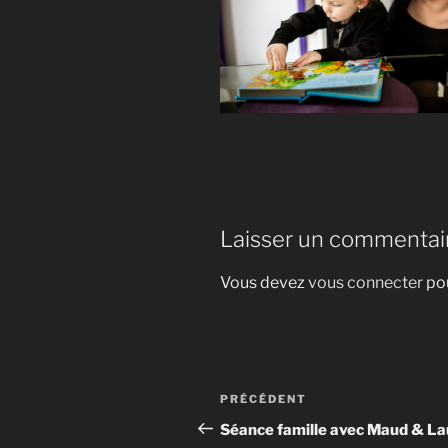
Laisser un commentai
Vous devez
vous connecter
pou
Navigation
Article
PRÉCÉDENT
de
précédent
Séance famille avec Maud & La