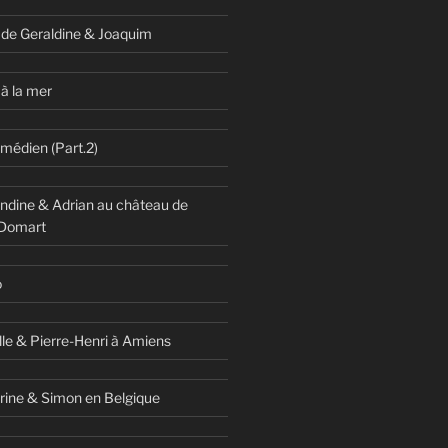
 de Geraldine & Joaquim
à la mer
omédien (Part.2)
dine & Adrian au château de
 Domart
o
lle & Pierre-Henri à Amiens
rine & Simon en Belgique