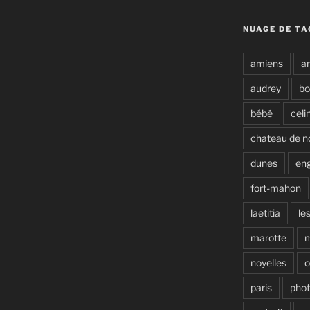
NUAGE DE TA
amiens
a
audrey
b
bébé
celi
chateau de n
dunes
en
fort-mahon
laetitia
le
marotte
noyelles
o
paris
pho