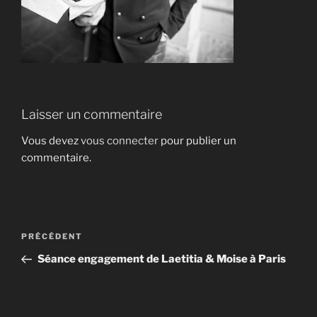
Laisser un commentaire
Vous devez
vous connecter
pour publier un
commentaire.
Navigation
Article
PRÉCÉDENT
de
précédent
Séance engagement de Laetitia & Moise à Paris
l’article