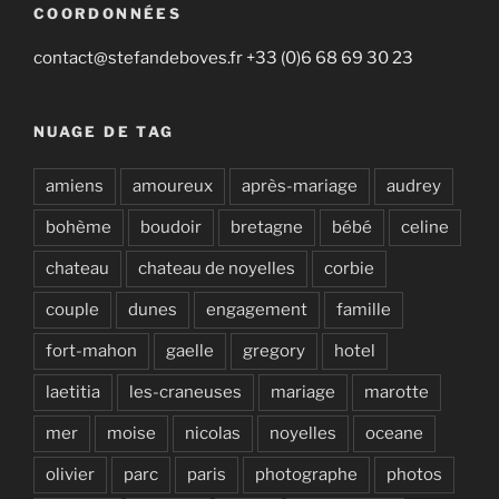
COORDONNÉES
contact@stefandeboves.fr +33 (0)6 68 69 30 23
NUAGE DE TAG
amiens
amoureux
après-mariage
audrey
bohème
boudoir
bretagne
bébé
celine
chateau
chateau de noyelles
corbie
couple
dunes
engagement
famille
fort-mahon
gaelle
gregory
hotel
laetitia
les-craneuses
mariage
marotte
mer
moise
nicolas
noyelles
oceane
olivier
parc
paris
photographe
photos