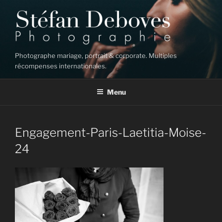
Aller
au
contenu
principal
Photographe mariage, portrait & corporate. Multiples
récompenses internationales.
Menu
Engagement-Paris-Laetitia-Moise-
24