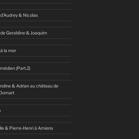
 d’Audrey & Nicolas
 de Geraldine & Joaquim
à la mer
omédien (Part.2)
dine & Adrian au château de
 Domart
o
lle & Pierre-Henri à Amiens