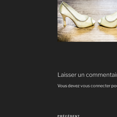
Laisser un commentai
Vous devez
vous connecter
pou
Navigation
Article
PRÉCÉDENT