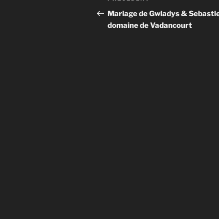
de
précédent
Mariage de Gwladys & Sebasti
domaine de Vadancourt
l’article