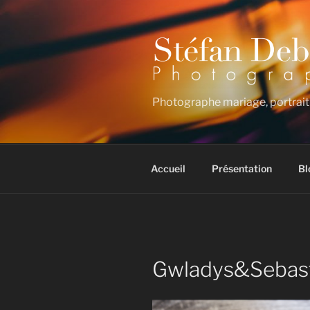
Aller
au
contenu
principal
Photographe mariage, portrait
Accueil
Présentation
Bl
Gwladys&Sebas