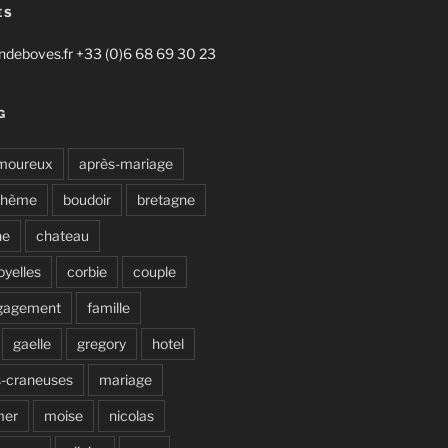
ES
deboves.fr +33 (0)6 68 69 30 23
G
moureux
après-mariage
ohème
boudoir
bretagne
ne
chateau
oyelles
corbie
couple
gagement
famille
gaelle
gregory
hotel
s-craneuses
mariage
mer
moise
nicolas