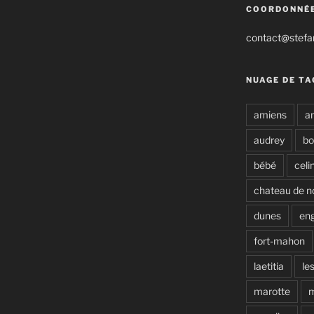
COORDONNÉ
contact@stefan
NUAGE DE TA
amiens
a
audrey
b
bébé
celi
chateau de n
dunes
en
fort-mahon
laetitia
le
marotte