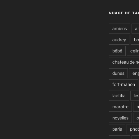
NUAGE DE TA
amiens
a
audrey
b
bébé
celi
chateau de n
dunes
en
fort-mahon
laetitia
le
marotte
noyelles
o
paris
pho