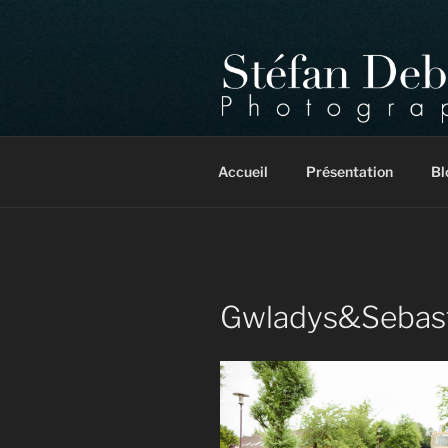
Aller
au
contenu
principal
Photographe mariage, portrait
Accueil
Présentation
Bl
Gwladys&Sebas