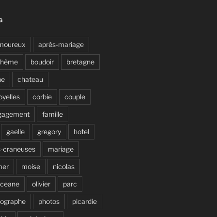
G
moureux
après-mariage
ohème
boudoir
bretagne
ne
chateau
oyelles
corbie
couple
gagement
famille
gaelle
gregory
hotel
s-craneuses
mariage
mer
moise
nicolas
ceane
olivier
parc
tographe
photos
picardie