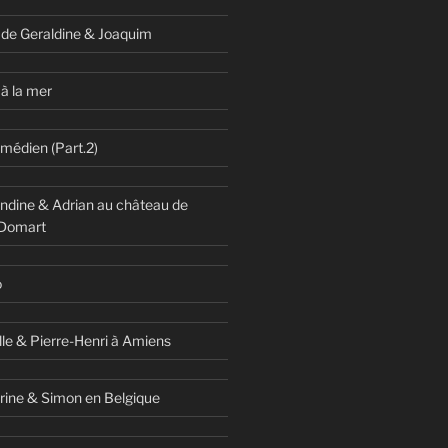
 de Geraldine & Joaquim
à la mer
omédien (Part.2)
dine & Adrian au château de
 Domart
o
lle & Pierre-Henri à Amiens
rine & Simon en Belgique