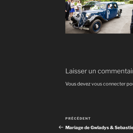
Laisser un commentai
Vous devez
vous connecter
pou
Navigation
Article
PRÉCÉDENT
de
précédent
Mariage de Gwladys & Sebasti