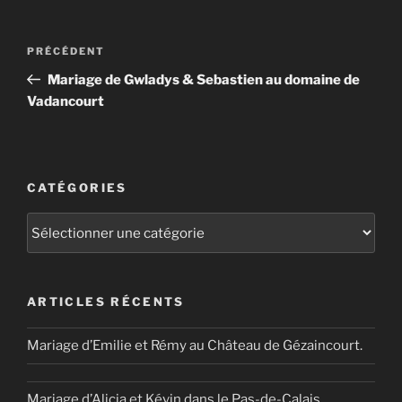
Navigation
Article
PRÉCÉDENT
de
précédent
Mariage de Gwladys & Sebastien au domaine de
l’article
Vadancourt
CATÉGORIES
Catégories
ARTICLES RÉCENTS
Mariage d’Emilie et Rémy au Château de Gézaincourt.
Mariage d’Alicia et Kévin dans le Pas-de-Calais