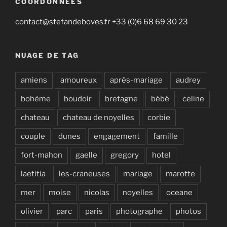
COORDONNÉES
contact@stefandeboves.fr +33 (0)6 68 69 30 23
NUAGE DE TAG
amiens
amoureux
après-mariage
audrey
bohème
boudoir
bretagne
bébé
celine
chateau
chateau de noyelles
corbie
couple
dunes
engagement
famille
fort-mahon
gaelle
gregory
hotel
laetitia
les-craneuses
mariage
marotte
mer
moise
nicolas
noyelles
oceane
olivier
parc
paris
photographe
photos