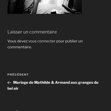
Laisser un commentaire
Vous devez
vous connecter
pour publier un
commentaire.
Navigation
Article
PRÉCÉDENT
de
précédent
Mariage de Mathilde & Armand aux granges du
l’article
bel air