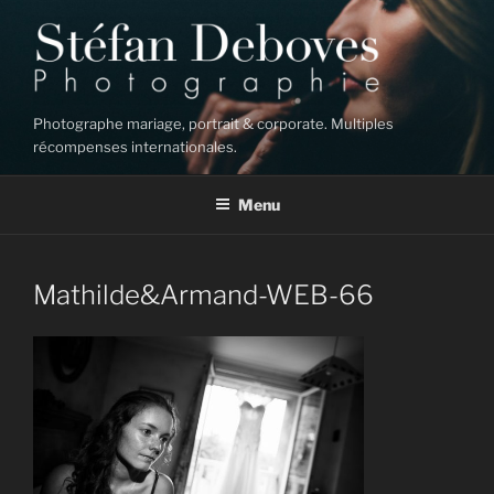
Aller
au
contenu
principal
Photographe mariage, portrait & corporate. Multiples
récompenses internationales.
Menu
Mathilde&Armand-WEB-66