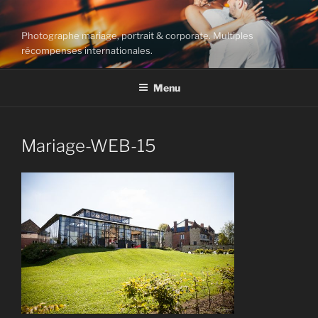
Aller
au
Photographe mariage, portrait & corporate. Multiples
contenu
récompenses internationales.
principal
Menu
Mariage-WEB-15