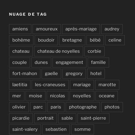
NUAGE DE TAG
amiens
amoureux
après-mariage
audrey
bohème
boudoir
bretagne
bébé
celine
chateau
chateau de noyelles
corbie
couple
dunes
engagement
famille
fort-mahon
gaelle
gregory
hotel
laetitia
les-craneuses
mariage
marotte
mer
moise
nicolas
noyelles
oceane
olivier
parc
paris
photographe
photos
picardie
portrait
sable
saint-pierre
saint-valery
sebastien
somme