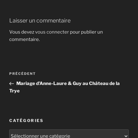
Laisser un commentaire
Vous devez
vous connecter
pour publier un
commentaire.
Navigation
Article
PRÉCÉDENT
de
précédent
Mariage d’Anne-Laure & Guy au Château de la
l’article
Trye
CATÉGORIES
Catégories